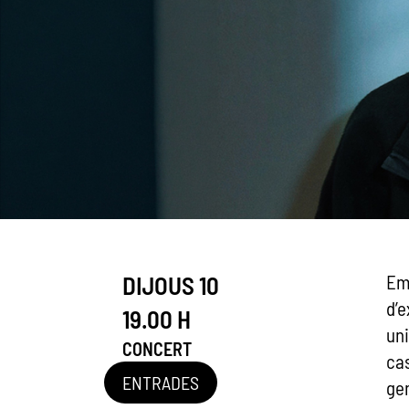
DIJOUS 10
Em
d’e
19.00 H
un
CONCERT
cas
ENTRADES
gen