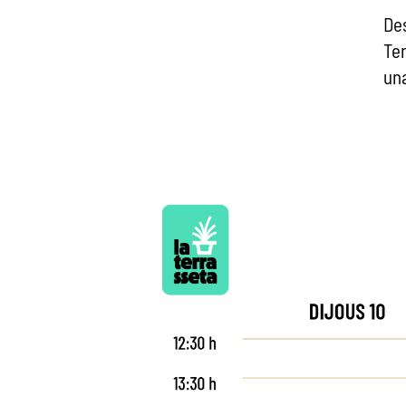
De
Ter
una