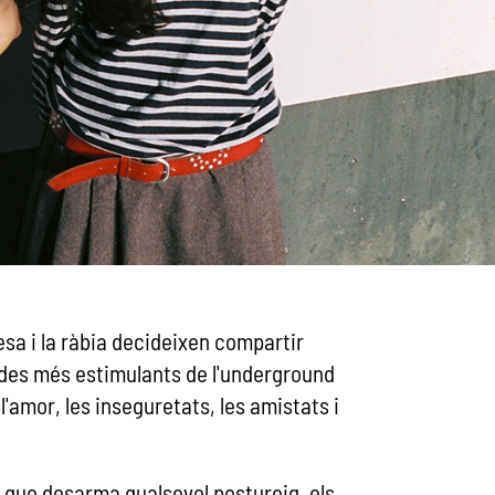
sa i la ràbia decideixen compartir
andes més estimulants de l'underground
'amor, les inseguretats, les amistats i
 que desarma qualsevol postureig, els