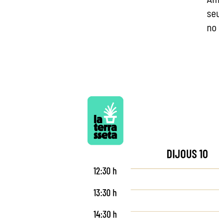
seu
no