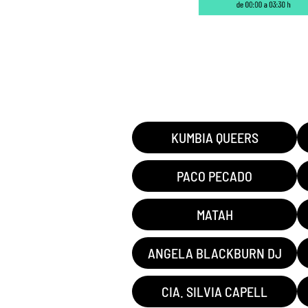
KUMBIA QUEERS
PACO PECADO
MATAH
ANGELA BLACKBURN DJ
CIA. SILVIA CAPELL