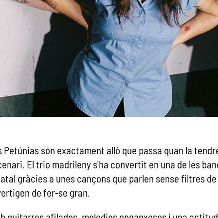
 Petúnias són exactament allò que passa quan la tendre
enari. El trio madrileny s'ha convertit en una de les b
atal gràcies a unes cançons que parlen sense filtres de l
vertigen de fer-se gran.
 guitarres afilades, melodies enganxoses i una actitud